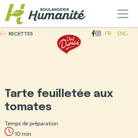
Sauter
au
contenu
Boulangerie Humanité
FR
ENG
RECETTES
Tarte feuilletée aux
tomates
Temps de préparation
10 min