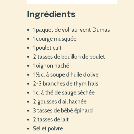
Ingrédients
1 paquet de vol-au-vent Dumas
1 courge musquée
1 poulet cuit
2 tasses de bouillon de poulet
1 oignon haché
1 ½ c. à soupe d’huile d’olive
2-3 branches de thym frais
1 c. à thé de sauge séchée
2 gousses d’ail hachée
3 tasses de bébé épinard
2 tasses de lait
Sel et poivre